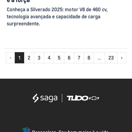
Conheça a Silverado 2025: motor V8 de 460 cv,
tecnologia avançada e capacidade de carga
surpreendente.
‹
1
2
3
4
5
6
7
8
...
23
›