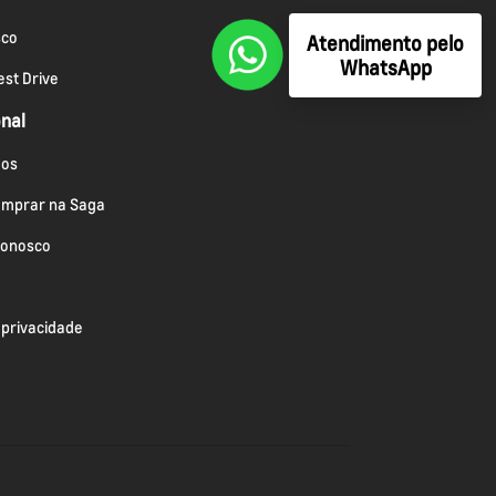
sco
Atendimento pelo
WhatsApp
st Drive
onal
os
omprar na Saga
conosco
e privacidade