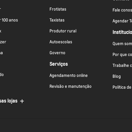
r
Frotistas
Fale cono
r 100 anos
Taxistas
Agendar Te
x
Produtor rural
Instituci
azer
Autoescolas
Quem som
na
Governo
Por que c
Serviços
Trabalhe 
do
Agendamento online
Blog
Revisão e manutenção
Política d
as lojas