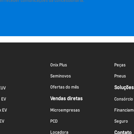
m receber comunicações da concessionária.
Onix Plus
Peças
Seminovos
Pneus
Ofertas do mês
Soluções
EUV
Vendas diretas
a EV
Consórcio
x EV
Microempresas
Financiam
 EV
PCD
Seguro
Locadora
Contato