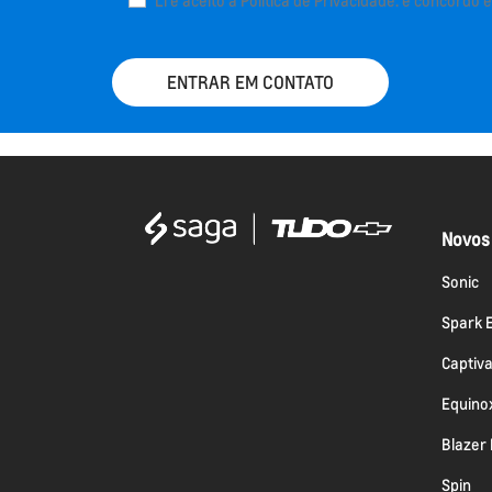
Li e aceito a
Política de Privacidade.
e concordo e
ENTRAR EM CONTATO
Novos
Sonic
Spark 
Captiv
Equino
Blazer
Spin