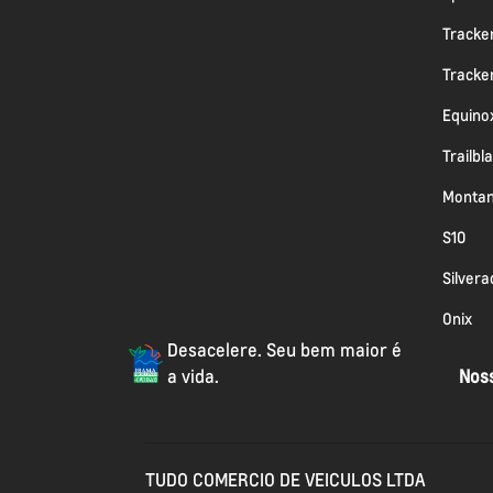
Tracke
Tracke
Equino
Trailbl
Monta
S10
Silvera
Onix
Desacelere. Seu bem maior é
a vida.
Noss
TUDO COMERCIO DE VEICULOS LTDA