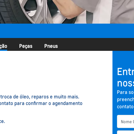
ção
Peças
Pneus
Ent
nos
Para so
roca de óleo, reparos e muito mais.
preench
contato para confirmar o agendamento
contato
ce.