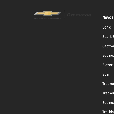
Novos
Sonic
Spark 
Captiv
Equino
Blazer
Spin
Tracke
Tracke
Equino
Trailbl