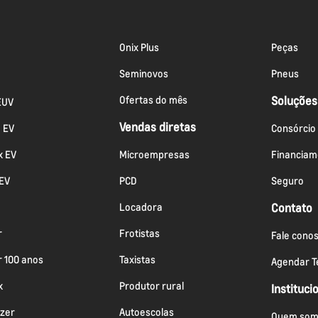
Onix Plus
Peças
Seminovos
Pneus
Ofertas do mês
Soluções
EUV
Vendas diretas
a EV
Consórcio
x EV
Microempresas
Financiam
 EV
PCD
Seguro
Locadora
Contato
r
Frotistas
Fale cono
r 100 anos
Taxistas
Agendar Te
x
Produtor rural
Instituci
azer
Autoescolas
Quem som