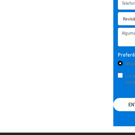
Preferê
What
Li e 
rece
EN