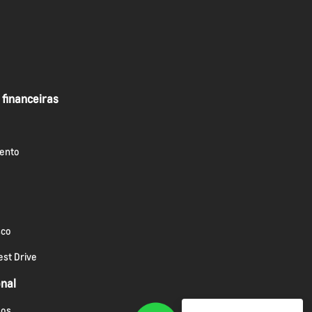
 financeiras
ento
sco
st Drive
onal
os