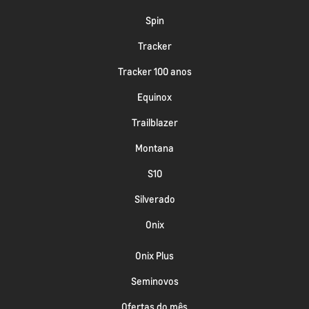
Spin
Tracker
Tracker 100 anos
Equinox
Trailblazer
Montana
S10
Silverado
Onix
Onix Plus
Seminovos
Ofertas do mês