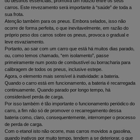
ou destinos essenciais, promova um rodízio entre os seus 
carros. Este revezamento será importante à “saúde” de toda a 
sua frota.
Atenção também para os pneus. Embora selados, isso não 
ocorre de forma perfeita, o que inevitavelmente, em razão do 
próprio peso dos carros sobre os pneus, provoca o gradual e 
leve esvaziamento.
Portanto, ao sair com um carro que está há muitos dias parado, 
ou, como temos chamado, “em isolamento”, passe 
primeiramente num posto de combustível ou borracharia para 
calibragem de todos os pneus, inclusive estepe.
Agora, o elemento mais sensível à inatividade: a bateria. 
Quando o carro está em funcionamento, a bateria é recarregada 
continuamente. Quando parado por longo tempo, há 
considerável perda de carga.
Por isso também é tão importante o funcionamento periódico do 
carro, a fim não só de promover o recarregamento dessa 
bateria como, claro, consequentemente, interromper o processo 
de perda de carga. 
Com o etanol isto não ocorre, mas carros movidos a gasolina, 
quando inativos por muito tempo, tendem a se deteriorar, o que 