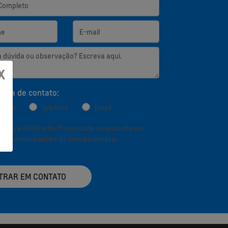
X
ncia de contato:
sapp
Telefone
Email
aceito a
Política de Privacidade
e concordo em
ber comunicações da concessionária.
TRAR EM CONTATO