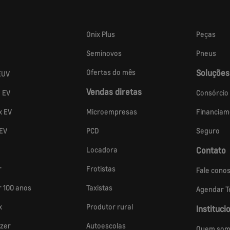
Onix Plus
Peças
Seminovos
Pneus
Ofertas do mês
Soluções
EUV
Vendas diretas
a EV
Consórcio
x EV
Microempresas
Financiam
 EV
PCD
Seguro
Locadora
Contato
r
Frotistas
Fale cono
r 100 anos
Taxistas
Agendar Te
x
Produtor rural
Instituci
azer
Autoescolas
Quem som