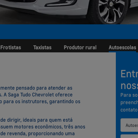
Frotistas
Taxistas
Produtor rural
Autoescolas
Ent
nos
almente pensado para atender as
 A Saga Tudo Chevrolet oferece
Para so
 para os instrutores, garantindo os
preench
contato
e dirigir, ideais para quem está
ossuem motores econômicos, três anos
r de revenda, proporcionando uma