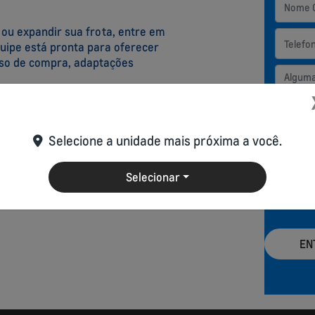
 ou expandir sua frota, entre em
quipe está pronta para oferecer
sso de compra, adaptações
Preferê
Selecione a unidade mais próxima a você.
What
Selecionar
Li e 
rece
EN