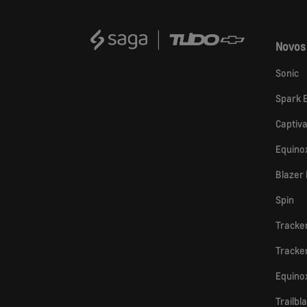
Novos
Sonic
Spark 
Captiv
Equino
Blazer
Spin
Tracke
Tracke
Equino
Trailbl