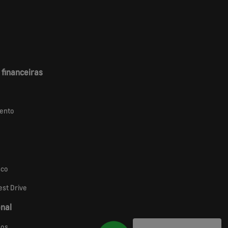
 financeiras
ento
sco
st Drive
onal
os