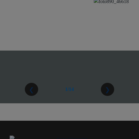
❮
❯
2/14