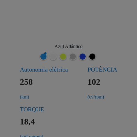
Azul Atlântico
Autonomia elétrica
POTÊNCIA
258
102
(km)
(cv/rpm)
TORQUE
18,4
(kgf.m/rpm)