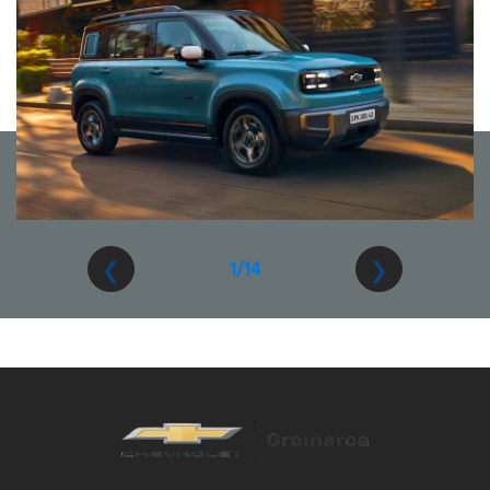
❮
❯
1/14