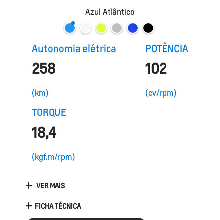
Azul Atlântico
Autonomia elétrica
POTÊNCIA
258
102
(km)
(cv/rpm)
TORQUE
18,4
(kgf.m/rpm)
VER MAIS
FICHA TÉCNICA