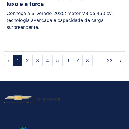
luxo e a força
Conheça a Silverado 2025: motor V8 de 460 cv,
tecnologia avançada e capacidade de carga
surpreendente.
‹
1
2
3
4
5
6
7
8
...
22
›