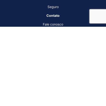
Seguro
Contato
Fale conosco
Agendar Test Drive
Institucional
Quem somos
Por que comprar na Saga
Trabalhe conosco
Blog
Política de privacidade
Nossas lojas