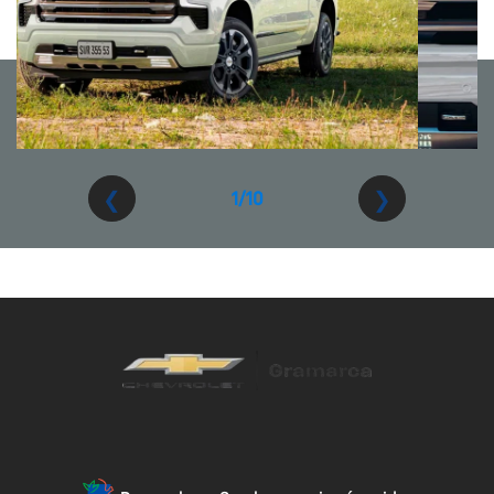
❮
❯
2/10