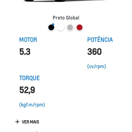
Preto Global
MOTOR
POTÊNCIA
5.3
360
(cv/rpm)
TORQUE
52,9
(kgf.m/rpm)
VER MAIS