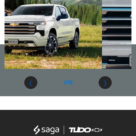
❮
❯
2/10