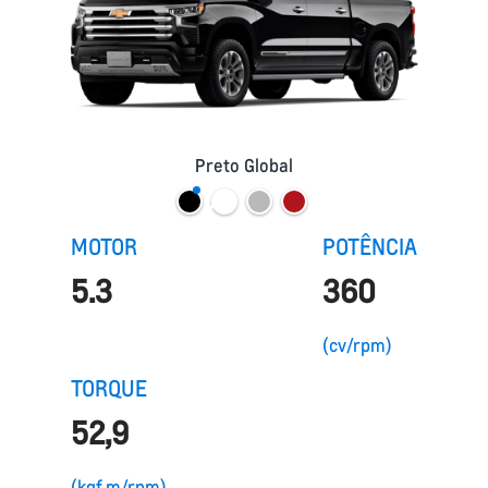
Preto Global
MOTOR
POTÊNCIA
5.3
360
(cv/rpm)
TORQUE
52,9
(kgf.m/rpm)