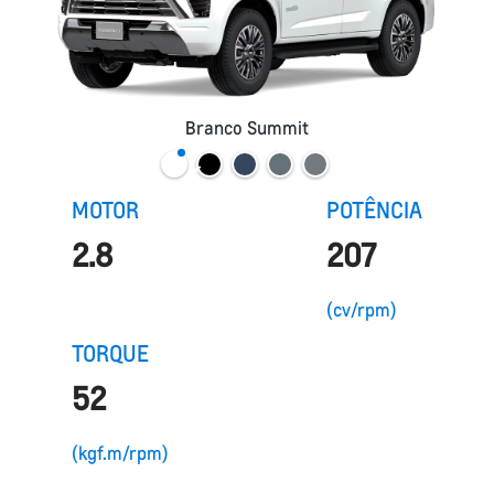
Branco Summit
MOTOR
POTÊNCIA
2.8
207
(cv/rpm)
TORQUE
52
(kgf.m/rpm)