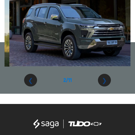
❮
❯
3/11