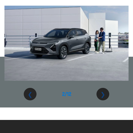
❮
❯
2/12