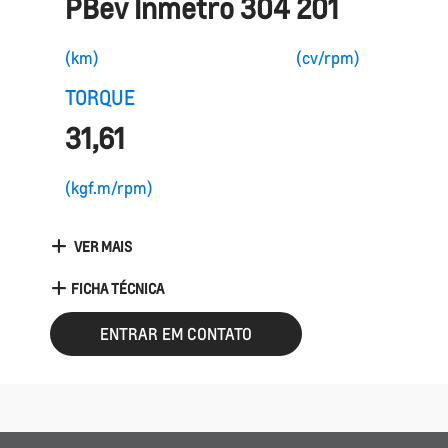
PBev Inmetro 304
201
(km)
(cv/rpm)
TORQUE
31,61
(kgf.m/rpm)
VER MAIS
FICHA TÉCNICA
ENTRAR EM CONTATO