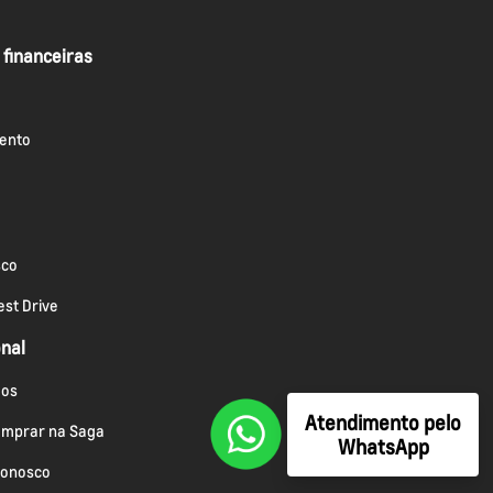
 financeiras
ento
sco
st Drive
onal
os
Atendimento pelo
omprar na Saga
WhatsApp
conosco