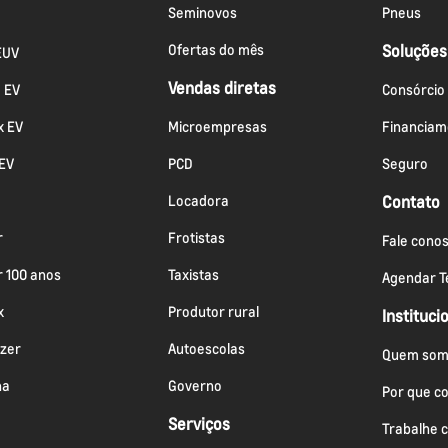
Seminovos
Pneus
Ofertas do mês
Soluções
EUV
Vendas diretas
a EV
Consórcio
x EV
Microempresas
Financiam
 EV
PCD
Seguro
Locadora
Contato
r
Frotistas
Fale cono
r 100 anos
Taxistas
Agendar Te
x
Produtor rural
Instituci
azer
Autoescolas
Quem som
na
Governo
Por que c
Serviços
Trabalhe 