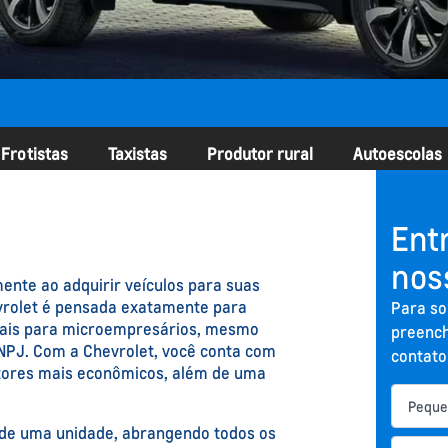
Frotistas
Taxistas
Produtor rural
Autoescolas
Ent
nos
ente ao adquirir veículos para suas
evrolet é pensada exatamente para
Para so
iais para microempresários, mesmo
preench
NPJ. Com a Chevrolet, você conta com
contato
tores mais econômicos, além de uma
r de uma unidade, abrangendo todos os