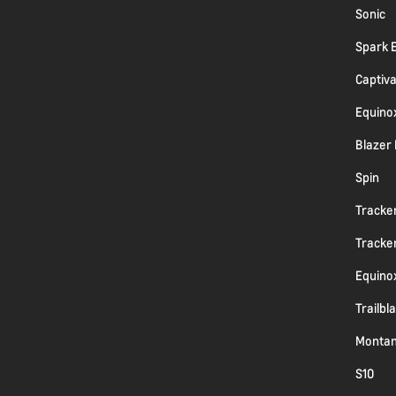
Sonic
Spark 
Captiv
Equino
Blazer
Spin
Tracke
Tracke
Equino
Trailbl
Monta
S10