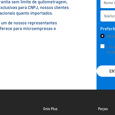
arantia sem limite de quilometragem,
xclusivas para CNPJ, nossos clientes
nacionais quanto importados.
de um de nossos representantes
oferece para microempresas e
Preferê
What
Li e 
rece
EN
Onix Plus
Peças