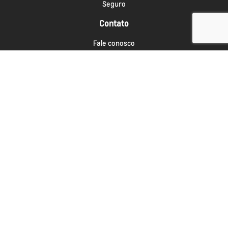
Seguro
Contato
Fale conosco
Agendar Test Drive
Institucional
Quem somos
Por que comprar na Saga
Trabalhe conosco
Blog
Política de privacidade
Nossas lojas