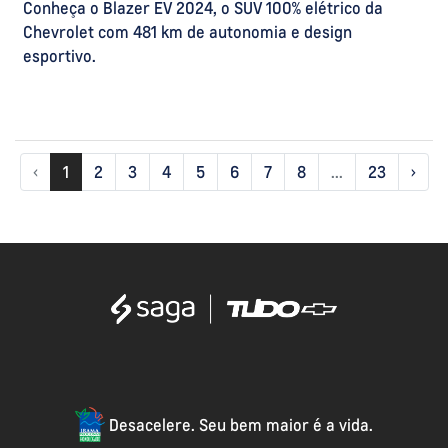
Conheça o Blazer EV 2024, o SUV 100% elétrico da
Chevrolet com 481 km de autonomia e design
esportivo.
‹
1
2
3
4
5
6
7
8
...
23
›
Desacelere. Seu bem maior é a vida.