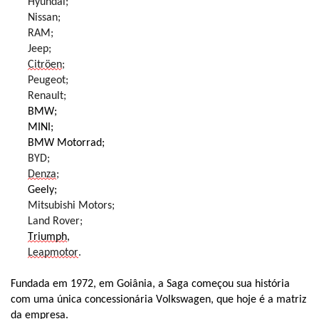
Hyundai;
Nissan;
RAM;
Jeep;
Citröen
;
Peugeot;
Renault;
BMW;
MINI;
BMW Motorrad;
BYD;
Denza
;
Geely;
Mitsubishi Motors;
Land Rover;
Triumph
,
Leapmotor
.
Fundada em 1972, em Goiânia, a Saga começou sua história
com uma única concessionária Volkswagen, que hoje é a matriz
da empresa.