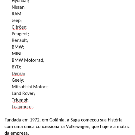
Hyundai;
Nissan;
RAM;
Jeep;
Citröen
;
Peugeot;
Renault;
BMW;
MINI;
BMW Motorrad;
BYD;
Denza
;
Geely;
Mitsubishi Motors;
Land Rover;
Triumph
,
Leapmotor
.
Fundada em 1972, em Goiânia, a Saga começou sua história
com uma única concessionária Volkswagen, que hoje é a matriz
da empresa.