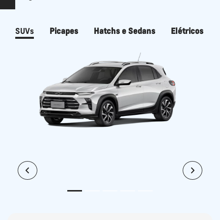
SUVs
Picapes
Hatchs e Sedans
Elétricos