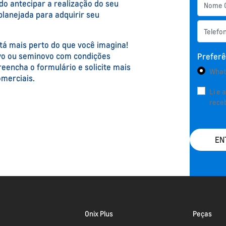
o antecipar a realização do seu
planejada para adquirir seu
tá mais perto do que você imagina!
ovo ou seminovo com condições
Preferê
reencha o formulário e solicite mais
What
omerciais.
Li e 
rece
EN
Onix Plus
Peças