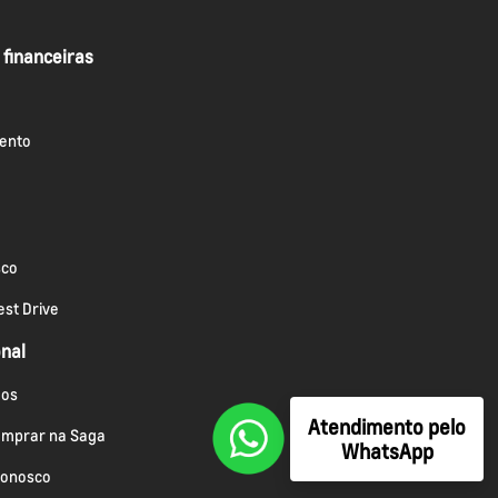
 financeiras
ento
sco
st Drive
onal
os
Atendimento pelo
omprar na Saga
WhatsApp
conosco