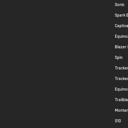
Sonic
Spark 
Captiv
Equino
Blazer
Spin
Tracke
Tracke
Equino
Trailbl
Monta
S10