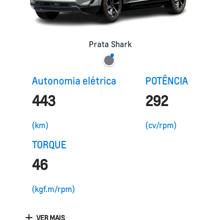
Prata Shark
Autonomia elétrica
POTÊNCIA
443
292
(km)
(cv/rpm)
TORQUE
46
(kgf.m/rpm)
VER MAIS