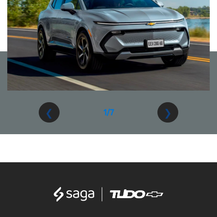
❮
❯
1/7