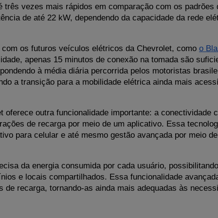
é três vezes mais rápidos em comparação com os padrões d
ncia de até 22 kW, dependendo da capacidade da rede elétr
com os futuros veículos elétricos da Chevrolet, como 
o Bl
idade, apenas 15 minutos de conexão na tomada são suficie
pondendo à média diária percorrida pelos motoristas brasile
ando a transição para a mobilidade elétrica ainda mais acess
oferece outra funcionalidade importante: a conectividade co
ções de recarga por meio de um aplicativo. Essa tecnologi
tivo para celular e até mesmo gestão avançada por meio de
cisa da energia consumida por cada usuário, possibilitando 
os e locais compartilhados. Essa funcionalidade avançada p
ões de recarga, tornando-as ainda mais adequadas às necessi