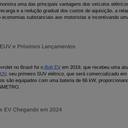
demonstra uma das principais vantagens dos veículos elétri
recarga e a redução gradual dos custos de aquisição, a relaç
do economias substanciais aos motoristas e incentivando uma
lt EUV e Próximos Lançamentos
rolet no Brasil foi o
 Bolt EV
 em 2019, que recebeu uma atua
EUV
, seu primeiro SUV elétrico, que será comercializado em
os são equipados com uma bateria de 66 kW, proporcionand
 INMETRO. 
nox EV Chegando em 2024