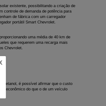
lar existente, possibilitando a criação de 
m controle de demanda de potência para 
 venham de fábrica com um carregador 
gador portátil Smart Chevrolet. 
, proporcionando uma média de 40 km de 
ueles que requerem uma recarga mais 
cos Chevrolet.
X
e etanol, é possível afirmar que o custo 
mais econômico do que o de um veículo 