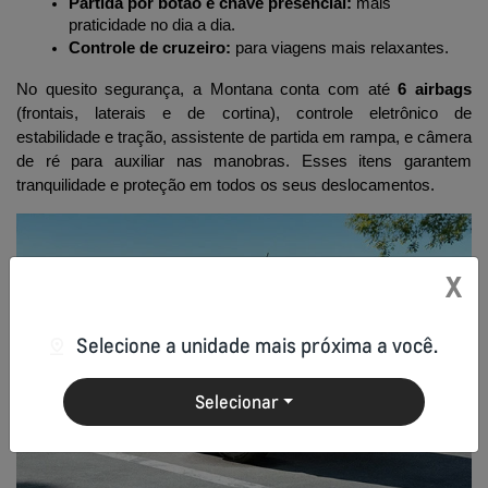
Partida por botão e chave presencial:
 mais 
praticidade no dia a dia.
Controle de cruzeiro:
 para viagens mais relaxantes.
No quesito segurança, a Montana conta com até 
6 airbags
(frontais, laterais e de cortina), controle eletrônico de 
estabilidade e tração, assistente de partida em rampa, e câmera 
de ré para auxiliar nas manobras. Esses itens garantem 
tranquilidade e proteção em todos os seus deslocamentos.
X
Selecione a unidade mais próxima a você.
Selecionar