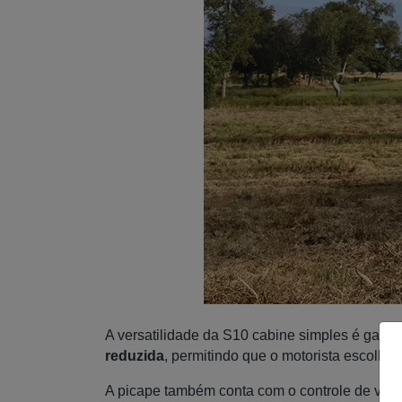
A versatilidade da S10 cabine simples é garan
reduzida
, permitindo que o motorista escolha
A picape também conta com o controle de veloc