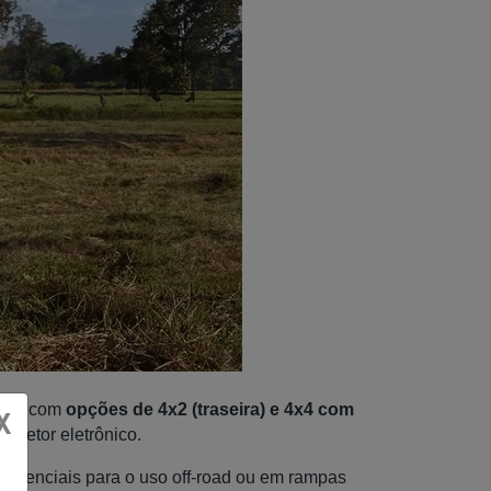
 4x4 com
opções de 4x2 (traseira) e 4x4 com
X
seletor eletrônico.
 essenciais para o uso off-road ou em rampas