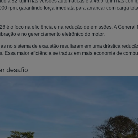
ndo a 52 kgfm nas versões automáticas e a 46,9 kgfm nas con
000 rpm, garantindo força imediata para arrancar com carga tot
6 é o foco na eficiência e na redução de emissões. A General 
libração e no gerenciamento eletrônico do motor.
ias no sistema de exaustão resultaram em uma drástica reduçã
. Essa maior eficiência se traduz em mais economia de combust
er desafio