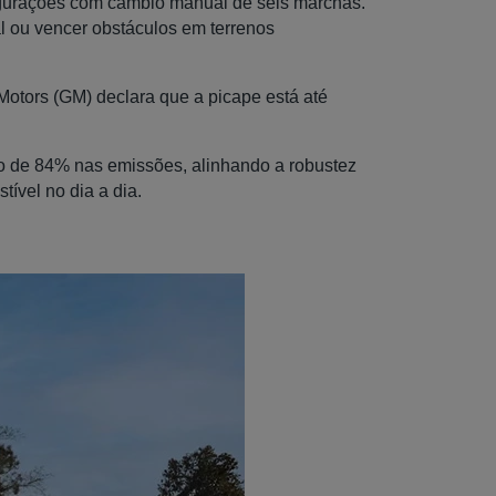
figurações com câmbio manual de seis marchas.
al ou vencer obstáculos em terrenos
Motors (GM) declara que a picape está até
o de 84% nas emissões, alinhando a robustez
ível no dia a dia.