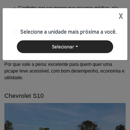
Conforto: por ser menor que picapes médias, ela 
X
costuma ter uma cabine relativamente confortável, 
ideal para quem usa tanto como carro de trabalho 
quanto para uso pessoal.
Selecione a unidade mais próxima a você.
Vendas: ela emplacou 4.865 unidades no primeiro 
Selecionar
trimestre de 2025, demonstrando a relevância no 
portfólio da GM.
Por que vale a pena: excelente para quem quer uma 
picape leve acessível, com bom desempenho, economia e 
utilidade.
Chevrolet S10