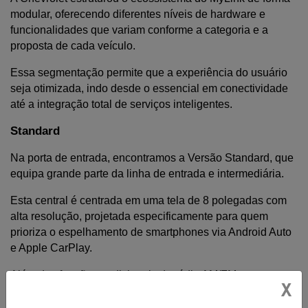
modular, oferecendo diferentes níveis de hardware e 
funcionalidades que variam conforme a categoria e a 
proposta de cada veículo. 
Essa segmentação permite que a experiência do usuário 
seja otimizada, indo desde o essencial em conectividade 
até a integração total de serviços inteligentes.
Standard
Na porta de entrada, encontramos a Versão Standard, que 
equipa grande parte da linha de entrada e intermediária. 
Esta central é centrada em uma tela de 8 polegadas com 
alta resolução, projetada especificamente para quem 
prioriza o espelhamento de smartphones via Android Auto 
e Apple CarPlay.
Além das funções tradicionais de rádio AM/FM e 
X
conectividade Bluetooth, seu foco é a praticidade: 
transformar a central em uma extensão do celular para 