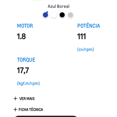
Azul Boreal
MOTOR
POTÊNCIA
1.8
111
(cv/rpm)
TORQUE
17,7
(kgf.m/rpm)
VER MAIS
FICHA TÉCNICA