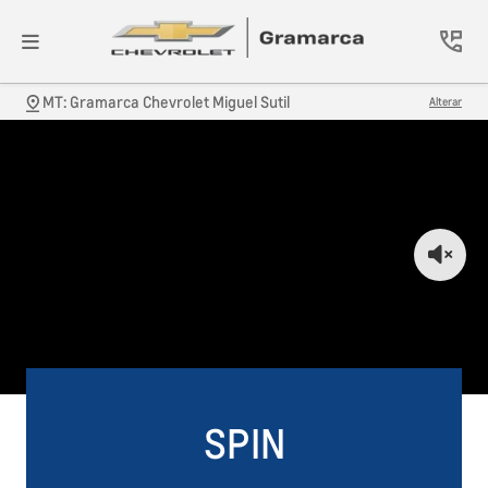
MT: Gramarca Chevrolet Miguel Sutil
Alterar
SPIN