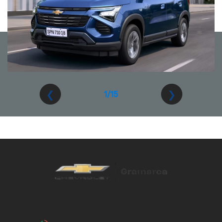
❮
❯
1/15