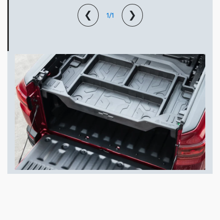
❮
❯
1/1