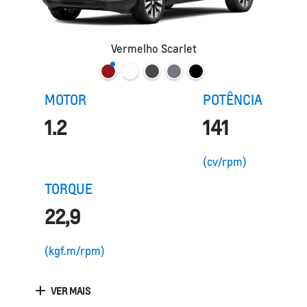
Vermelho Scarlet
MOTOR
POTÊNCIA
1.2
141
(cv/rpm)
TORQUE
22,9
(kgf.m/rpm)
VER MAIS