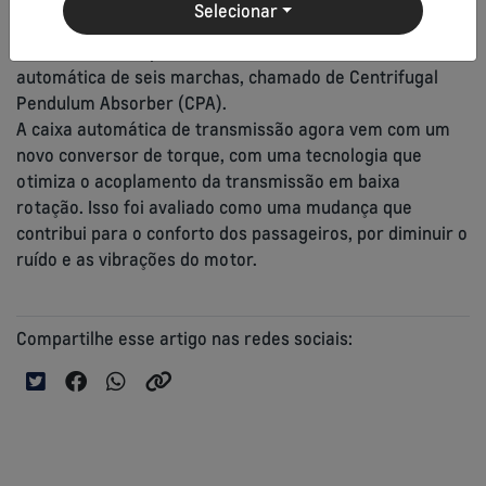
Selecionar
câmbio automático. A eficiência energética da picape
está 13% melhor, por conta do sistema de transmissão
automática de seis marchas, chamado de Centrifugal
Pendulum Absorber (CPA).
A caixa automática de transmissão agora vem com um
novo conversor de torque, com uma tecnologia que
otimiza o acoplamento da transmissão em baixa
rotação. Isso foi avaliado como uma mudança que
contribui para o conforto dos passageiros, por diminuir o
ruído e as vibrações do motor.
Compartilhe esse artigo nas redes sociais: