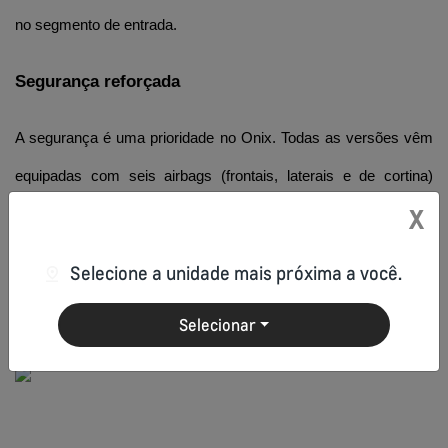
no segmento de entrada.
Segurança reforçada
A segurança é uma prioridade no Onix. Todas as versões vêm 
equipadas com seis airbags (frontais, laterais e de cortina) 
X
desde a versão de entrada, além de controle eletrônico de 
estabilidade e tração, assistente de partida em rampa e freios 
Selecione a unidade mais próxima a você.
ABS com EBD. Essa robustez em segurança é um atrativo 
Selecionar
importante para famílias.