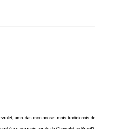
rolet, uma das montadoras mais tradicionais do 
 qual é o carro mais barato da Chevrolet no Brasil?