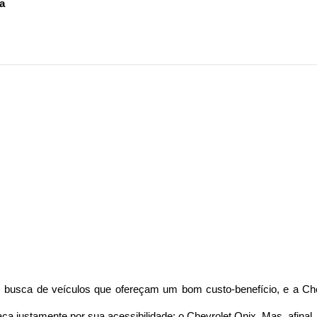
a
 busca de veículos que ofereçam um bom custo-benefício, e a Chev
ca justamente por sua acessibilidade: o Chevrolet Onix. Mas, afinal,