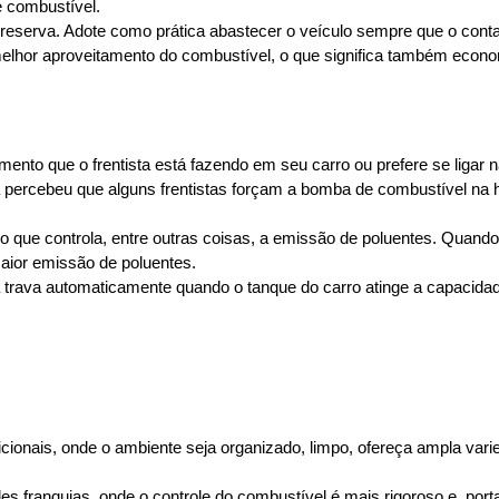
 combustível.
na reserva. Adote como prática abastecer o veículo sempre que o con
elhor aproveitamento do combustível, o que significa também econo
nto que o frentista está fazendo em seu carro ou prefere se ligar n
já percebeu que alguns frentistas forçam a bomba de combustível na
ltro que controla, entre outras coisas, a emissão de poluentes. Quand
ior emissão de poluentes.
ba trava automaticamente quando o tanque do carro atinge a capacida
cionais, onde o ambiente seja organizado, limpo, ofereça ampla vari
s franquias, onde o controle do combustível é mais rigoroso e, porta