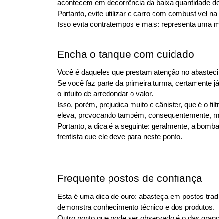
acontecem em decorrência da baixa quantidade de
Portanto, evite utilizar o carro com combustível 
Isso evita contratempos e mais: representa uma m
Encha o tanque com cuidado
Você é daqueles que prestam atenção no abastecime
Se você faz parte da primeira turma, certamente 
o intuito de arredondar o valor.
Isso, porém, prejudica muito o cânister, que é o fi
eleva, provocando também, consequentemente, ma
Portanto, a dica é a seguinte: geralmente, a bom
frentista que ele deve para neste ponto.
Frequente postos de confiança
Esta é uma dica de ouro: abasteça em postos tradi
demonstra conhecimento técnico e dos produtos.
Outro ponto que pode ser observado é o das grande