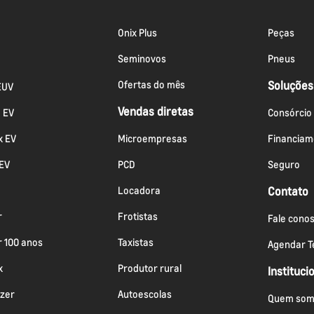
Onix Plus
Peças
Seminovos
Pneus
Ofertas do mês
Soluções
EUV
Vendas diretas
a EV
Consórcio
x EV
Microempresas
Financiam
 EV
PCD
Seguro
Locadora
Contato
r
Frotistas
Fale cono
r 100 anos
Taxistas
Agendar Te
x
Produtor rural
Instituci
azer
Autoescolas
Quem som