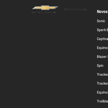
Novos
Sonic
Spark 
Captiv
Equino
Blazer
Spin
Tracke
Tracke
Equino
Trailbl