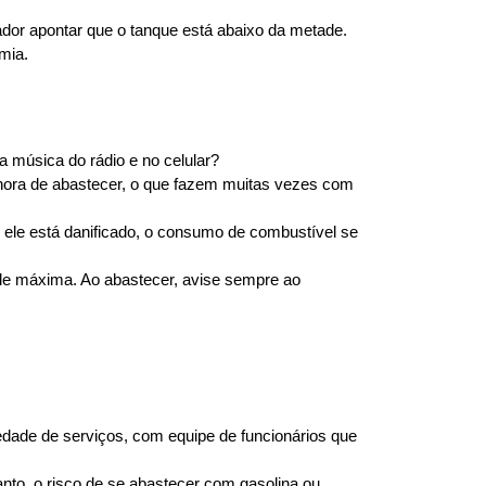
tador apontar que o tanque está abaixo da metade.
mia.
a música do rádio e no celular?
 hora de abastecer, o que fazem muitas vezes com 
o ele está danificado, o consumo de combustível se 
de máxima. Ao abastecer, avise sempre ao 
edade de serviços, com equipe de funcionários que 
nto, o risco de se abastecer com gasolina ou 