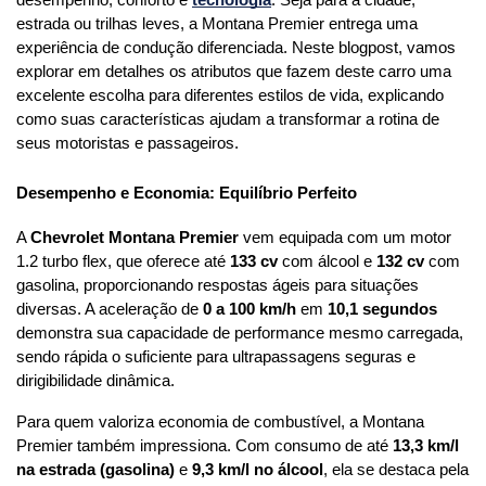
desempenho, conforto e 
tecnologia
. Seja para a cidade, 
estrada ou trilhas leves, a Montana Premier entrega uma 
experiência de condução diferenciada. Neste blogpost, vamos 
explorar em detalhes os atributos que fazem deste carro uma 
excelente escolha para diferentes estilos de vida, explicando 
como suas características ajudam a transformar a rotina de 
seus motoristas e passageiros.
Desempenho e Economia: Equilíbrio Perfeito
A 
Chevrolet Montana Premier
 vem equipada com um motor 
1.2 turbo flex, que oferece até 
133 cv
 com álcool e 
132 cv
 com 
gasolina, proporcionando respostas ágeis para situações 
diversas. A aceleração de 
0 a 100 km/h
 em 
10,1 segundos
demonstra sua capacidade de performance mesmo carregada, 
sendo rápida o suficiente para ultrapassagens seguras e 
dirigibilidade dinâmica.
Para quem valoriza economia de combustível, a Montana 
Premier também impressiona. Com consumo de até 
13,3 km/l 
na estrada (gasolina)
 e 
9,3 km/l no álcool
, ela se destaca pela 