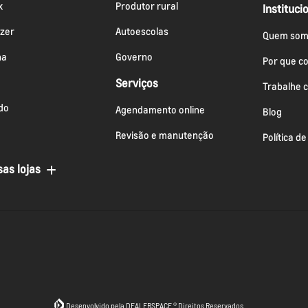
x
Produtor rural
Instituci
azer
Autoescolas
Quem som
na
Governo
Por que c
Serviços
Trabalhe 
do
Agendamento online
Blog
Revisão e manutenção
Política d
as lojas
Desenvolvido pela DEALERSPACE ® Direitos Reservados.