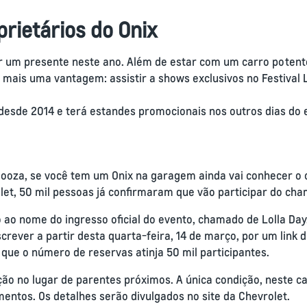
rietários do Onix
r um presente neste ano. Além de estar com um carro potent
á mais uma vantagem: assistir a shows exclusivos no Festival 
 desde 2014 e terá estandes promocionais nos outros dias do 
looza, se você tem um Onix na garagem ainda vai conhecer o c
t, 50 mil pessoas já confirmaram que vão participar do cha
o nome do ingresso oficial do evento, chamado de Lolla Day. 
ever a partir desta quarta-feira, 14 de março, por um link di
 que o número de reservas atinja 50 mil participantes.
ição no lugar de parentes próximos. A única condição, neste 
entos. Os detalhes serão divulgados no site da Chevrolet.