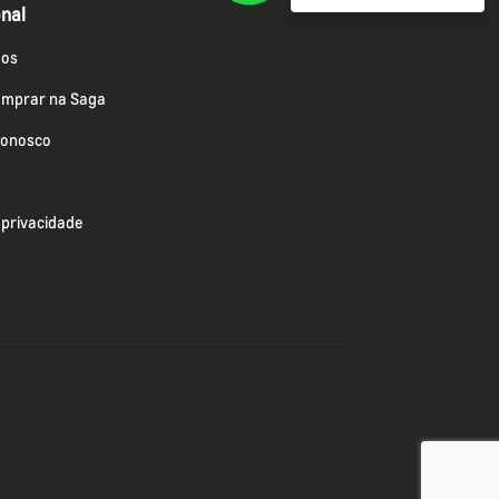
onal
os
omprar na Saga
conosco
e privacidade