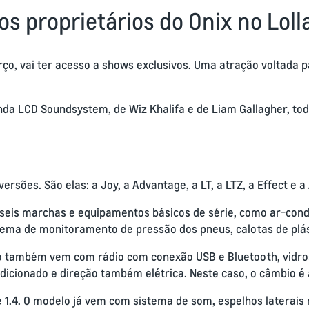
os proprietários do Onix no Lol
rço, vai ter acesso a shows exclusivos. Uma atração voltada 
da LCD Soundsystem, de Wiz Khalifa e de Liam Gallagher, tod
rsões. São elas: a Joy, a Advantage, a LT, a LTZ, a Effect e a
seis marchas e equipamentos básicos de série, como ar-condic
ma de monitoramento de pressão dos pneus, calotas de plást
o também vem com rádio com conexão USB e Bluetooth, vidros d
dicionado e direção também elétrica. Neste caso, o câmbio é
 1.4. O modelo já vem com sistema de som, espelhos laterais 