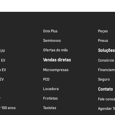
Onix Plus
Peças
Seminovos
Pneus
Ofertas do mês
Soluções
EUV
Vendas diretas
a EV
Consórcio
x EV
Microempresas
Financiam
 EV
PCD
Seguro
Locadora
Contato
r
Frotistas
Fale cono
r 100 anos
Taxistas
Agendar Te