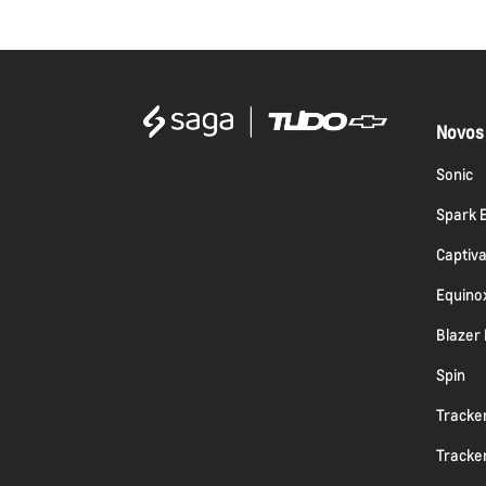
Novos
Sonic
Spark 
Captiv
Equino
Blazer
Spin
Tracke
Tracke